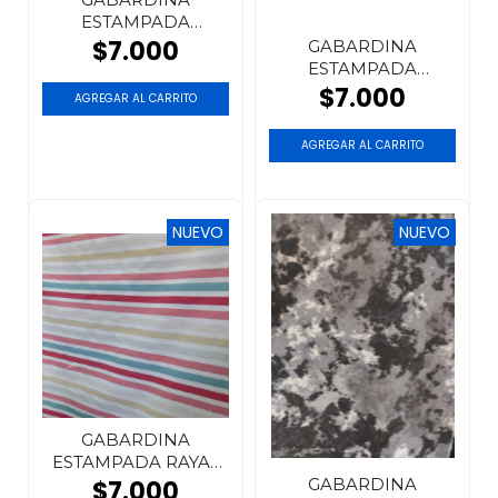
ESTAMPADA
ANIMAL PRINT
$7.000
GABARDINA
BAMBI
ESTAMPADA
ANIMAL PRINT
$7.000
NUEVO
NUEVO
GABARDINA
ESTAMPADA RAYAS
MULTICOLOR
GABARDINA
$7.000