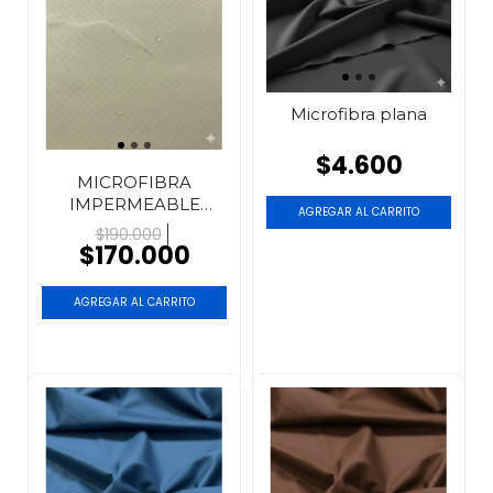
Microfibra plana
$4.600
MICROFIBRA
IMPERMEABLE
AGREGAR AL CARRITO
ANTIDESGARRO x
$190.000
20...
$170.000
AGREGAR AL CARRITO