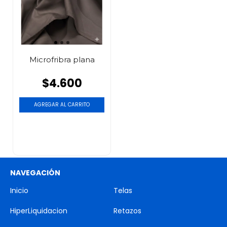
Microfribra plana
$4.600
NAVEGACIÓN
Inicio
Telas
HiperLiquidacion
Retazos