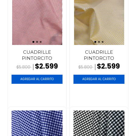
CUADRILLE
CUADRILLE
PINTORCITO
PINTORCITO
$2.599
$2.599
$5.800
$5.800
AGREGAR AL CARRITO
AGREGAR AL CARRITO