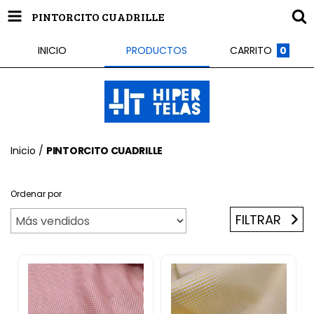
PINTORCITO CUADRILLE
INICIO
PRODUCTOS
CARRITO
0
Inicio
/
PINTORCITO CUADRILLE
Ordenar por
FILTRAR