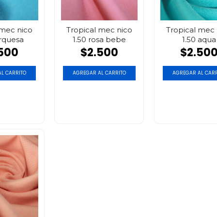
 mec nico
Tropical mec nico
Tropical mec 
urquesa
1.50 rosa bebe
1.50 aqua
500
$2.500
$2.50
L CARRITO
AGREGAR AL CARRITO
AGREGAR AL CARR