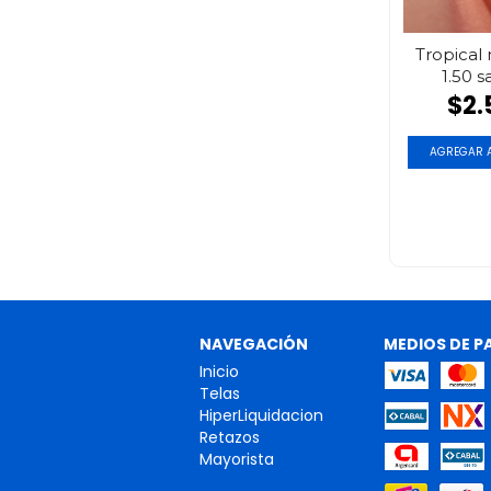
Tropical
1.50 
$2.
AGREGAR A
NAVEGACIÓN
MEDIOS DE P
Inicio
Telas
HiperLiquidacion
Retazos
Mayorista