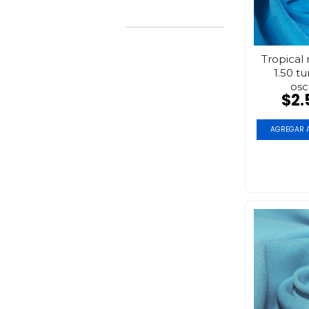
Tropical
1.50 t
osc
$2.
AGREGAR A