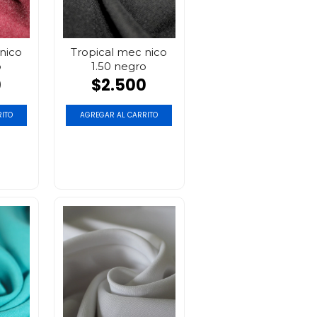
nico
Tropical mec nico
o
1.50 negro
0
$2.500
ITO
AGREGAR AL CARRITO