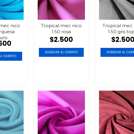
 mec nico
Tropical mec nico
Tropical mec 
urquesa
1.50 rosa
1.50 gris to
uro
$2.500
$2.50
500
AGREGAR AL CARRITO
AGREGAR AL CARR
L CARRITO