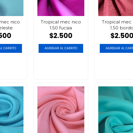
 mec nico
Tropical mec nico
Tropical mec 
eleste
1.50 fucsia
1.50 bord
500
$2.500
$2.50
L CARRITO
AGREGAR AL CARRITO
AGREGAR AL CARR