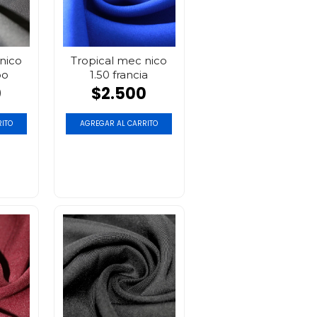
nico
Tropical mec nico
po
1.50 francia
0
$2.500
ITO
AGREGAR AL CARRITO