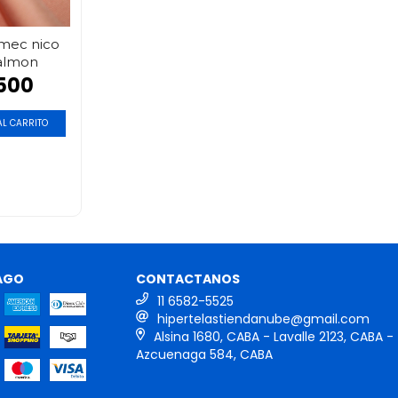
 mec nico
salmon
500
L CARRITO
AGO
CONTACTANOS
11 6582-5525
hipertelastiendanube@gmail.com
Alsina 1680, CABA - Lavalle 2123, CABA -
Azcuenaga 584, CABA