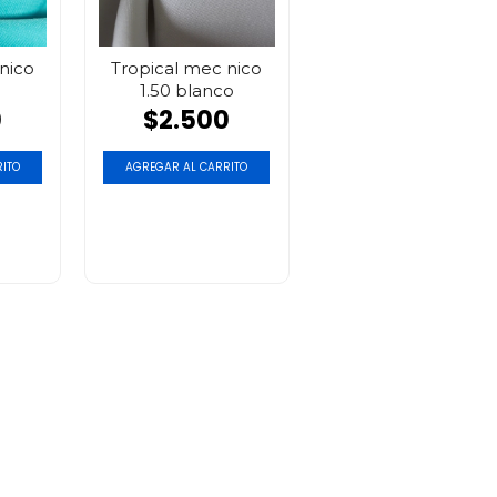
nico
Tropical mec nico
1.50 blanco
0
$2.500
ITO
AGREGAR AL CARRITO