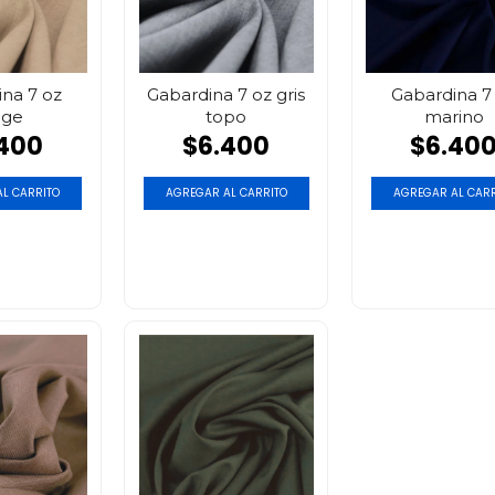
na 7 oz
Gabardina 7 oz gris
Gabardina 7
ige
topo
marino
400
$6.400
$6.40
L CARRITO
AGREGAR AL CARRITO
AGREGAR AL CARR