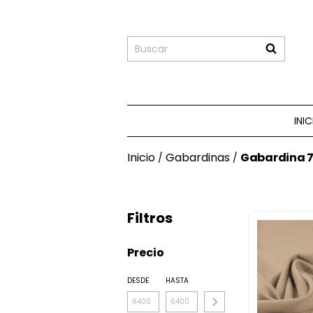
INI
Inicio
Gabardinas
Gabardina 
/
/
Filtros
Precio
DESDE
HASTA