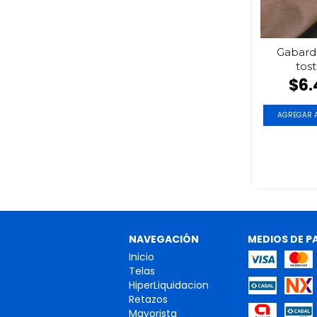
Gabardi
tos
$6.
AGREGAR A
NAVEGACIÓN
MEDIOS DE P
Inicio
Telas
HiperLiquidacion
Retazos
Mayorista