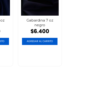
 oz
Gabardina 7 oz
negro
0
$6.400
ITO
AGREGAR AL CARRITO