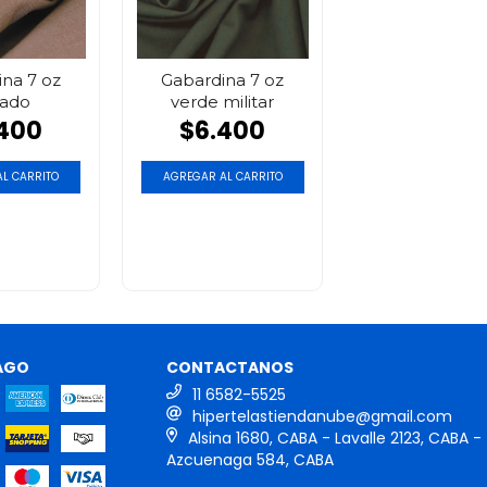
na 7 oz
Gabardina 7 oz
tado
verde militar
400
$6.400
L CARRITO
AGREGAR AL CARRITO
AGO
CONTACTANOS
11 6582-5525
hipertelastiendanube@gmail.com
Alsina 1680, CABA - Lavalle 2123, CABA -
Azcuenaga 584, CABA