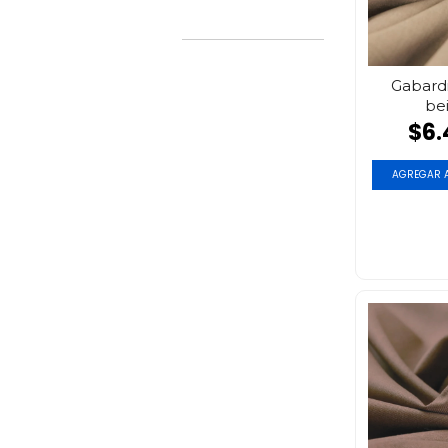
Gabardi
be
$6.
AGREGAR A