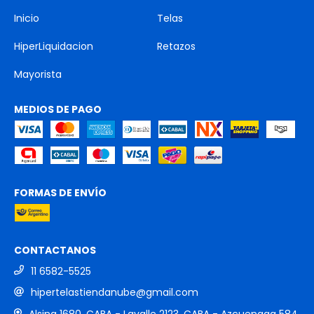
Inicio
Telas
HiperLiquidacion
Retazos
Mayorista
MEDIOS DE PAGO
FORMAS DE ENVÍO
CONTACTANOS
11 6582-5525
hipertelastiendanube@gmail.com
Alsina 1680, CABA - Lavalle 2123, CABA - Azcuenaga 584,