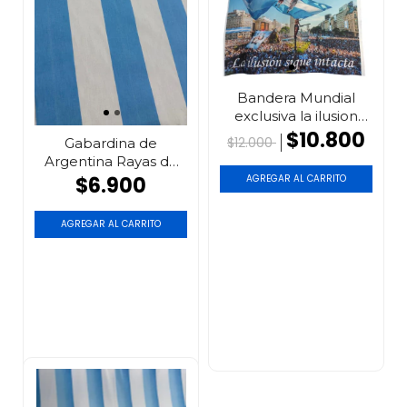
Bandera Mundial
exclusiva la ilusion
int...
$10.800
$12.000
Gabardina de
Argentina Rayas de
3 cm
$6.900