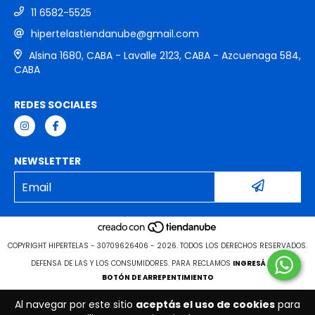
11 6582-5525
hipertelastiendanube@gmail.com
Alsina 1680, CABA - Lavalle 2123, CABA - Azcuenaga 584,
CABA
REDES SOCIALES
NEWSLETTER
COPYRIGHT HIPERTELAS - 30709626406 - 2026. TODOS LOS DERECHOS RESERVADOS.
DEFENSA DE LAS Y LOS CONSUMIDORES. PARA RECLAMOS
INGRESÁ ACÁ.
BOTÓN DE ARREPENTIMIENTO
Al navegar por este sitio
aceptás el uso de cookies
para