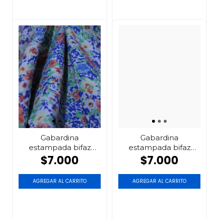
Gabardina
Gabardina
estampada bifaz
estampada bifaz
flores
rosa
$7.000
$7.000
AGREGAR AL CARRITO
AGREGAR AL CARRITO