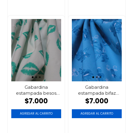
Gabardina
Gabardina
estampada besos
estampada bifaz
verdes
azul
$7.000
$7.000
AGREGAR AL CARRITO
AGREGAR AL CARRITO