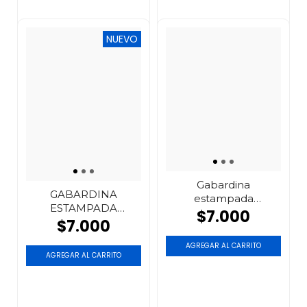
NUEVO
Gabardina
GABARDINA
estampada
ESTAMPADA
escocesa
$7.000
CAMUFLADO
$7.000
AGREGAR AL CARRITO