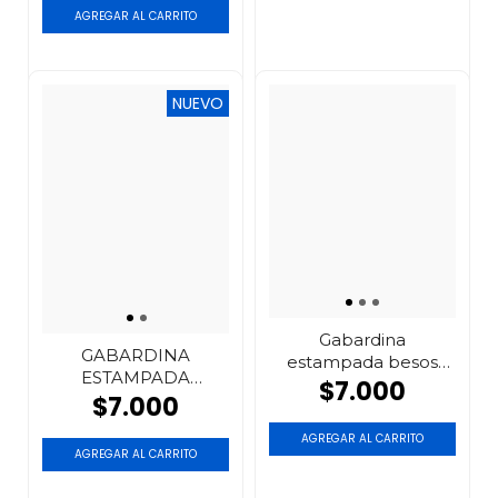
NUEVO
Gabardina
GABARDINA
estampada besos
ESTAMPADA
azul
$7.000
ANIMAL PRINT
$7.000
BAMBI
AGREGAR AL CARRITO