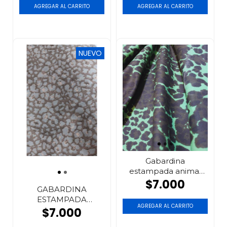
NUEVO
Gabardina
estampada animal
print
$7.000
GABARDINA
ESTAMPADA
AGREGAR AL CARRITO
ANIMAL PRINT
$7.000