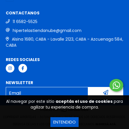
CONTACTANOS
11 6582-5525
hipertelastiendanube@gmail.com
Alsina 1680, CABA - Lavalle 2123, CABA - Azcuenaga 584,
CABA
REDES SOCIALES
NEWSLETTER
Al navegar por este sitio
aceptás el uso de cookies
para
agilizar tu experiencia de compra.
COPYRIGHT HIPERTELAS - 30709626406 - 2026. TODOS LOS DERECHOS RESERVADOS.
ENTENDIDO
DEFENSA DE LAS Y LOS CONSUMIDORES. PARA RECLAMOS
INGRESÁ ACÁ.