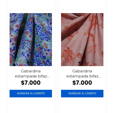
Gabardina
Gabardina
estampada bifaz
estampada bifaz
flores
rosa
$7.000
$7.000
AGREGAR AL CARRITO
AGREGAR AL CARRITO