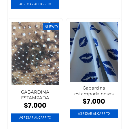
NUEVO
Gabardina
GABARDINA
estampada besos
ESTAMPADA
azul
$7.000
ANIMAL PRINT
$7.000
BAMBI
AGREGAR AL CARRITO