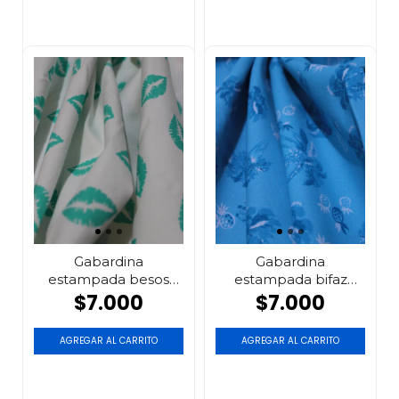
Gabardina
Gabardina
estampada besos
estampada bifaz
verdes
azul
$7.000
$7.000
AGREGAR AL CARRITO
AGREGAR AL CARRITO