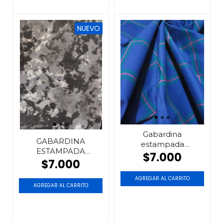
NUEVO
Gabardina
GABARDINA
estampada
ESTAMPADA
escocesa
$7.000
CAMUFLADO
$7.000
AGREGAR AL CARRITO