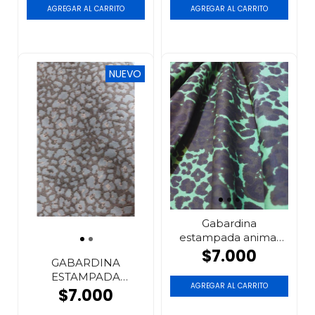
NUEVO
Gabardina
estampada animal
print
$7.000
GABARDINA
ESTAMPADA
AGREGAR AL CARRITO
ANIMAL PRINT
$7.000