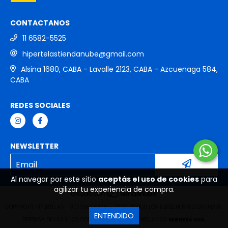
CONTACTANOS
11 6582-5525
hipertelastiendanube@gmail.com
Alsina 1680, CABA - Lavalle 2123, CABA - Azcuenaga 584,
CABA
REDES SOCIALES
NEWSLETTER
Al navegar por este sitio
aceptás el uso de cookies
para
agilizar tu experiencia de compra.
COPYRIGHT HIPERTELAS - 30709626406 - 2026. TODOS LOS DERECHOS RESERVADOS.
ENTENDIDO
DEFENSA DE LAS Y LOS CONSUMIDORES. PARA RECLAMOS
INGRESÁ ACÁ.