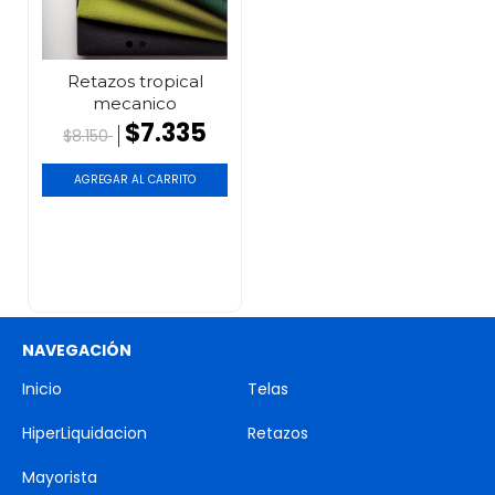
Retazos tropical
mecanico
$7.335
$8.150
AGREGAR AL CARRITO
NAVEGACIÓN
Inicio
Telas
HiperLiquidacion
Retazos
Mayorista