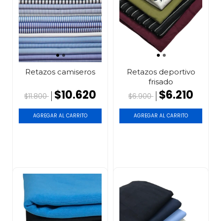
Retazos camiseros
Retazos deportivo
frisado
$10.620
$6.210
$11.800
$6.900
AGREGAR AL CARRITO
AGREGAR AL CARRITO