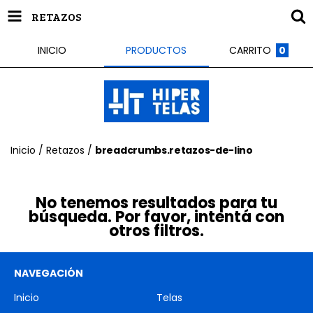
RETAZOS
INICIO
PRODUCTOS
CARRITO
0
Inicio
/
Retazos
/
breadcrumbs.retazos-de-lino
No tenemos resultados para tu
búsqueda. Por favor, intentá con
otros filtros.
NAVEGACIÓN
Inicio
Telas