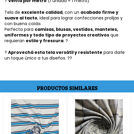
?
Venta por metro
(1 unidad = 1 metro)
Tela de
excelente calidad
, con un
acabado firme y
suave al tacto
, ideal para lograr confecciones prolijas y
con buena caída.
Perfecta para
camisas, blusas, vestidos, manteles,
uniformes y todo tipo de proyectos creativos
que
requieran
estilo y frescura
. ?
?
Aprovechá esta tela versátil y resistente
para darle
un toque único a tus diseños. ??
PRODUCTOS SIMILARES