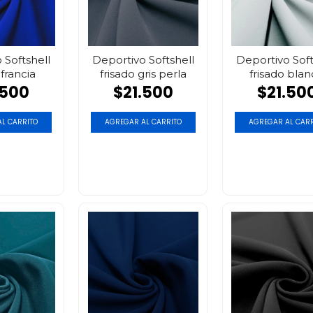
 Softshell
Deportivo Softshell
Deportivo Soft
 francia
frisado gris perla
frisado bla
.500
$21.500
$21.50
L CARRITO
AGREGAR AL CARRITO
AGREGAR AL CARR