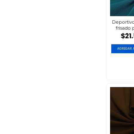
Deportivo
frisado 
$21
AGREGAR A