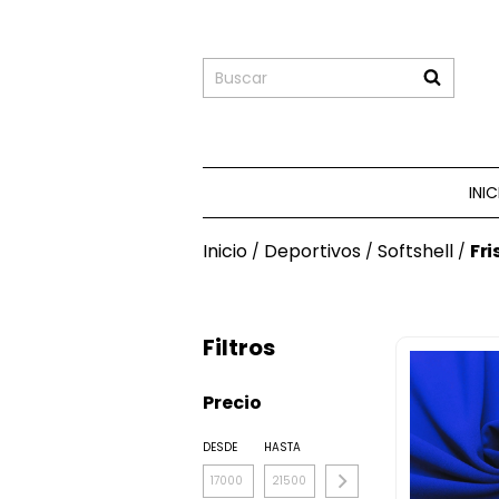
INI
Inicio
Deportivos
Softshell
Fr
/
/
/
Filtros
Precio
DESDE
HASTA