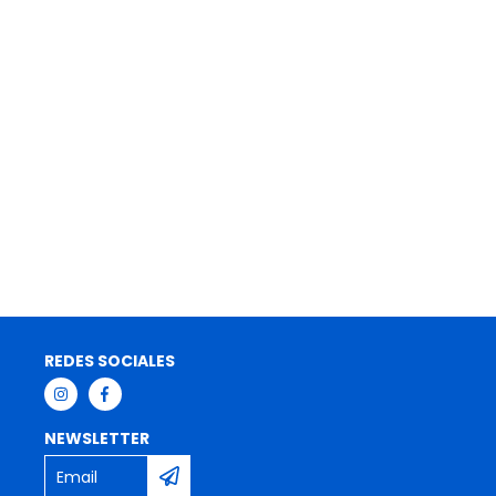
REDES SOCIALES
NEWSLETTER