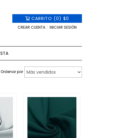
CARRITO
(
0
)
$0
CREAR CUENTA
INICIAR SESIÓN
ISTA
Ordenar por