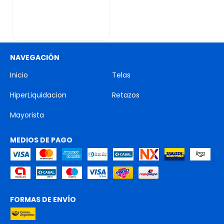
NAVEGACIÓN
Inicio
Telas
HiperLiquidacion
Retazos
Mayorista
MEDIOS DE PAGO
FORMAS DE ENVÍO